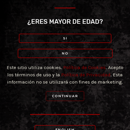
Ir
al
contenido
¿ERES MAYOR DE EDAD?
SI
NO
Este sitio utiliza cookies.
Política de Cookies
. Acepto
los términos de uso y la
Política de Privacidad
. Esta
información no se utilizará con fines de marketing.
CONTINUAR
ENGLISH